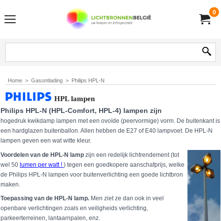
0
Home
>
Gasontlading
>
Philips HPL-N
HPL lampen
Philips HPL-N (HPL-
Comfort, HPL-4
) lampen zijn
hogedruk kwikdamp lampen met een ovoïde (peervormige) vorm. De buitenkant is
een hardglazen buitenballon. Allen hebben de E27 of E40 lampvoet. De HPL-N
lampen geven een wat witte kleur.
Voordelen van de HPL-N lamp
zijn een redelijk lichtrendement (tot
wel 50
lumen per watt !
) tegen een goedkopere aanschafprijs, welke
de Philips HPL-N lampen voor buitenverlichting een goede lichtbron
maken.
Toepassing van de HPL-N lamp.
Men ziet ze dan ook in veel
openbare verlichtingen zoals en veiligheids verlichting,
parkeerterreinen, lantaarnpalen, enz.