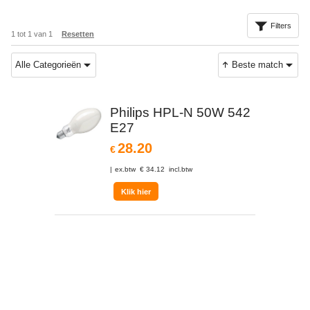
Filters
1
tot
1
van
1
Resetten
Alle Categorieën
Beste match
Philips HPL-N 50W 542
E27
28.20
€
ex.btw
€
34.12
incl.btw
Klik hier