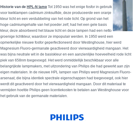
Historie van de
HPL-N lamp
Tot 1950 was het enige fosfor in gebruik
voor kwiklampen cadmium zinksulfide, deze produceerde een oranje
kleur licht en een verdubbeling van het rode licht. Op grond van het
hoge cadmiumgehalte van het poeder zelf, had het een gele basis
kleur, deze absorbeerd het blauw licht en deze lampen had een netto
groenige lichtkleur, waardoor ze impopulair werden. In 1950 werd een
opmerkelijke nieuwe fosfor geperfectioneerd door Westinghouse, hier werd
Magnesium Fluoro-germanate geactiveerd door vierwaardigheid mangaan. Het
was bijna neutrale wit in de basiskleur en een aanzienlijke hoeveelheid rode licht
piek van 658nm toegevoegd. Het werd onmiddellijk beschikbaar voor alle
belangrijkste lampmakers, met uitzondering van Philips die had gewerkt aan zijn
eigen materialen. In de nieuwe HPL lampen van Philips werd Magnesium Fluoro-
arsenaat, die bijna identiek spectrale eigenschappen had toegevoegd, ook hier
werdt dit geactiveerd door het vierwaardigheid mangaan. Door dit materiaal te
vermijden hoefde Philips geen licentiekosten te betalen aan Westinghouse voor
het gebruik van de germanate materialen.